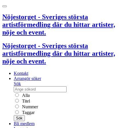
Nöjestorget - Sveriges största
artistförmedling där du hittar artister,
nöje och event.
Nöjestorget - Sveriges största
artistförmedling där du hittar artister,
nöje och event.
Kontakt
Arrangör söker
Sök
Alla
Titel
Nummer
Taggar
Sök
Bli medlem