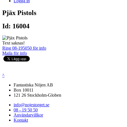
Logga in
Pjäx Pistols
Id: 16004
Text saknas!
Ring 08-195050 för info
Maila för info
^
Fantastiska Nöjen AB
Box 10011
121 26 Stockholm-Globen
info@nojestorget.se
08 - 19 50 50
Användarvillkor
Kontakt