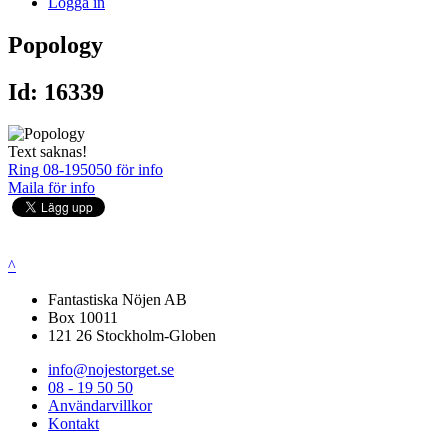
Logga in
Popology
Id: 16339
Text saknas!
Ring 08-195050 för info
Maila för info
^
Fantastiska Nöjen AB
Box 10011
121 26 Stockholm-Globen
info@nojestorget.se
08 - 19 50 50
Användarvillkor
Kontakt