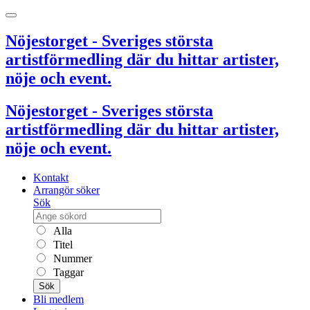
Nöjestorget - Sveriges största
artistförmedling där du hittar artister,
nöje och event.
Nöjestorget - Sveriges största
artistförmedling där du hittar artister,
nöje och event.
Kontakt
Arrangör söker
Sök
Alla
Titel
Nummer
Taggar
Sök
Bli medlem