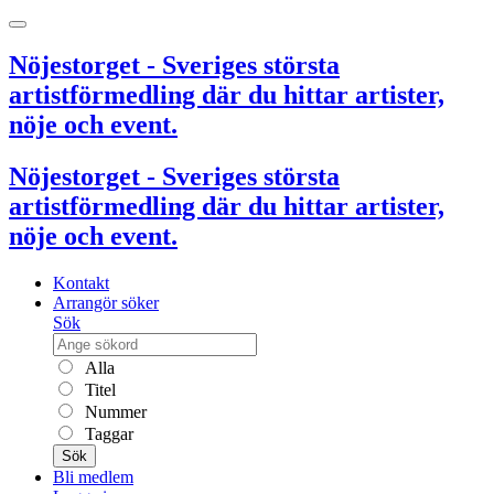
Nöjestorget - Sveriges största
artistförmedling där du hittar artister,
nöje och event.
Nöjestorget - Sveriges största
artistförmedling där du hittar artister,
nöje och event.
Kontakt
Arrangör söker
Sök
Alla
Titel
Nummer
Taggar
Sök
Bli medlem