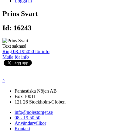
Logga in
Prins Svart
Id: 16243
Text saknas!
Ring 08-195050 för info
Maila för info
^
Fantastiska Nöjen AB
Box 10011
121 26 Stockholm-Globen
info@nojestorget.se
08 - 19 50 50
Användarvillkor
Kontakt