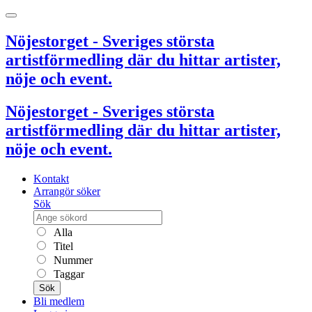
Nöjestorget - Sveriges största
artistförmedling där du hittar artister,
nöje och event.
Nöjestorget - Sveriges största
artistförmedling där du hittar artister,
nöje och event.
Kontakt
Arrangör söker
Sök
Alla
Titel
Nummer
Taggar
Sök
Bli medlem