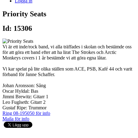
Logga in
Priority Seats
Id: 15306
Vi är ett inde/rock band, vi alla träffades i skolan och bestämde oss
för att göra ett band efter att ha lirat The Strokes och Arctic
Monkeys covers i 1 år bestämde vi att göra egna låtar.
Vi kar spelat på lite olika ställen som ACE, PSB, Kafé 44 och varit
förband för Janne Schaffer.
Johan Aronsson: Sång
Oscar Hyldal: Bas
Jimmi Brewitz: Gitarr 1
Leo Fuglseth: Gitarr 2
Gustaf Ripe: Trummor
Ring 08-195050 för info
Maila för info