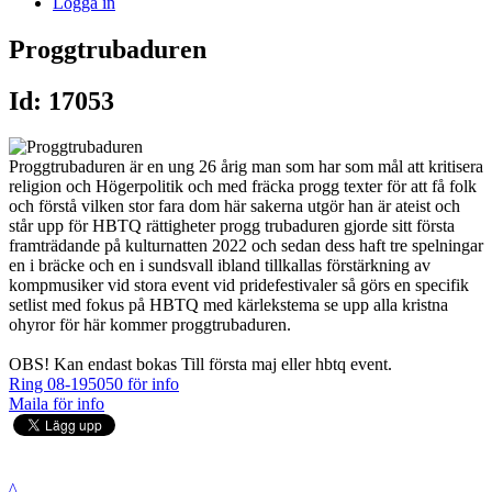
Logga in
Proggtrubaduren
Id: 17053
Proggtrubaduren är en ung 26 årig man som har som mål att kritisera
religion och Högerpolitik och med fräcka progg texter för att få folk
och förstå vilken stor fara dom här sakerna utgör han är ateist och
står upp för HBTQ rättigheter progg trubaduren gjorde sitt första
framträdande på kulturnatten 2022 och sedan dess haft tre spelningar
en i bräcke och en i sundsvall ibland tillkallas förstärkning av
kompmusiker vid stora event vid pridefestivaler så görs en specifik
setlist med fokus på HBTQ med kärlekstema se upp alla kristna
ohyror för här kommer proggtrubaduren.
OBS! Kan endast bokas Till första maj eller hbtq event.
Ring 08-195050 för info
Maila för info
^