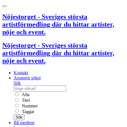
Nöjestorget - Sveriges största
artistförmedling där du hittar artister,
nöje och event.
Nöjestorget - Sveriges största
artistförmedling där du hittar artister,
nöje och event.
Kontakt
Arrangör söker
Sök
Alla
Titel
Nummer
Taggar
Sök
Bli medlem