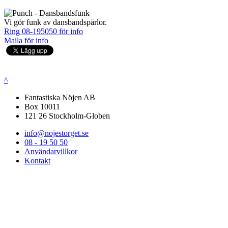
Vi gör funk av dansbandspärlor.
Ring 08-195050 för info
Maila för info
^
Fantastiska Nöjen AB
Box 10011
121 26 Stockholm-Globen
info@nojestorget.se
08 - 19 50 50
Användarvillkor
Kontakt