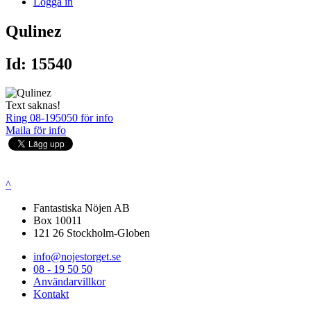
Logga in
Qulinez
Id: 15540
Text saknas!
Ring 08-195050 för info
Maila för info
^
Fantastiska Nöjen AB
Box 10011
121 26 Stockholm-Globen
info@nojestorget.se
08 - 19 50 50
Användarvillkor
Kontakt