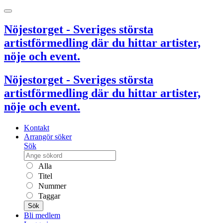
Nöjestorget - Sveriges största
artistförmedling där du hittar artister,
nöje och event.
Nöjestorget - Sveriges största
artistförmedling där du hittar artister,
nöje och event.
Kontakt
Arrangör söker
Sök
Alla
Titel
Nummer
Taggar
Sök
Bli medlem