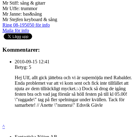
Mr Stiff: sång & gitarr
Mr Uffe: trummor
Mr Janne: bas&sång
Mr Stejfen keyboard & sång
Ring 08-195050 för info
Maila för info
Kommentarer:
2010-09-15 12:41
Betyg: 5
Hej Ulf, allt gick jättebra och vi är supernöjda med Rabalder.
Enda problemet var att vi kom sent och fick inte tillfället att
njuta av dem tillräckligt mycket.:-) Dock så drog de igång
festen bra och vad jag förstår så höll festen på till kl 05.00!
\"raggade\" tag på fler spelningar under kvällen. Tack för
samarbete! // Anette \"numera\" Edsvik Gävle
^
Fantastiska Nöjen AB