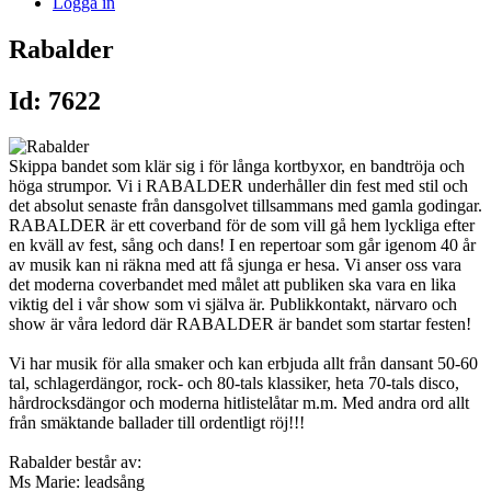
Logga in
Rabalder
Id: 7622
Skippa bandet som klär sig i för långa kortbyxor, en bandtröja och
höga strumpor. Vi i RABALDER underhåller din fest med stil och
det absolut senaste från dansgolvet tillsammans med gamla godingar.
RABALDER är ett coverband för de som vill gå hem lyckliga efter
en kväll av fest, sång och dans! I en repertoar som går igenom 40 år
av musik kan ni räkna med att få sjunga er hesa. Vi anser oss vara
det moderna coverbandet med målet att publiken ska vara en lika
viktig del i vår show som vi själva är. Publikkontakt, närvaro och
show är våra ledord där RABALDER är bandet som startar festen!
Vi har musik för alla smaker och kan erbjuda allt från dansant 50-60
tal, schlagerdängor, rock- och 80-tals klassiker, heta 70-tals disco,
hårdrocksdängor och moderna hitlistelåtar m.m. Med andra ord allt
från smäktande ballader till ordentligt röj!!!
Rabalder består av:
Ms Marie: leadsång