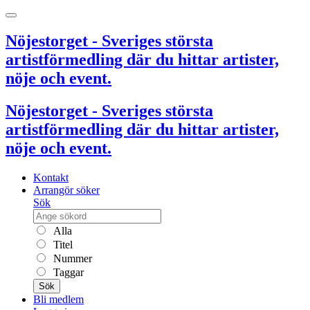
Nöjestorget - Sveriges största
artistförmedling där du hittar artister,
nöje och event.
Nöjestorget - Sveriges största
artistförmedling där du hittar artister,
nöje och event.
Kontakt
Arrangör söker
Sök
Alla
Titel
Nummer
Taggar
Sök
Bli medlem