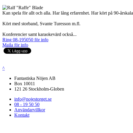
Kan spela för allt och alla. Har lång erfarenhet. Har kört på 90-årskal
Kört med storband, Svante Turesson m.fl.
Konferencier samt karaokevärd också...
Ring 08-195050 för info
Maila för info
^
Fantastiska Nöjen AB
Box 10011
121 26 Stockholm-Globen
info@nojestorget.se
08 - 19 50 50
Användarvillkor
Kontakt