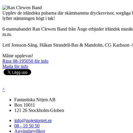
Upplev de irländska pubarna där skämtsamma dryckesvisor, sorgliga bal
lyfter stämningen högt i tak!
6-mannabandet Ran Clewen Band från Ånge erbjuder irländsk musikunderh
m.m.
Leif Jonsson-Sång, Håkan Strandell-Bas & Mandolin, CG Karlsson -Sl
Måste upplevas!
Ring 08-195050 för info
Maila för info
^
Fantastiska Nöjen AB
Box 10011
121 26 Stockholm-Globen
info@nojestorget.se
08 - 19 50 50
Användarvillkor