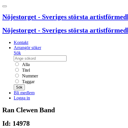
Nöjestorget - Sveriges största artistförmedl
Nöjestorget - Sveriges största artistförmedl
Kontakt
Arrangör söker
Sök
Alla
Titel
Nummer
Taggar
Sök
Bli medlem
Logga in
Ran Clewen Band
Id: 14978