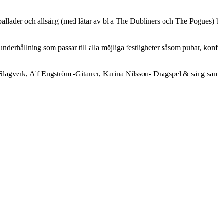
lader och allsång (med låtar av bl a The Dubliners och The Pogues) bla
ållning som passar till alla möjliga festligheter såsom pubar, konferen
agverk, Alf Engström -Gitarrer, Karina Nilsson- Dragspel & sång samt