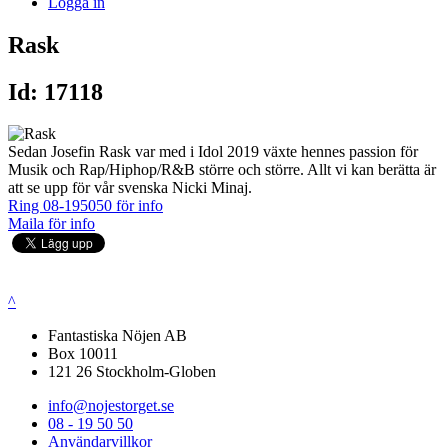
Logga in
Rask
Id: 17118
Sedan Josefin Rask var med i Idol 2019 växte hennes passion för
Musik och Rap/Hiphop/R&B större och större. Allt vi kan berätta är
att se upp för vår svenska Nicki Minaj.
Ring 08-195050 för info
Maila för info
^
Fantastiska Nöjen AB
Box 10011
121 26 Stockholm-Globen
info@nojestorget.se
08 - 19 50 50
Användarvillkor