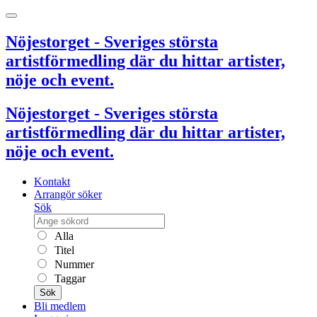
Nöjestorget - Sveriges största
artistförmedling där du hittar artister,
nöje och event.
Nöjestorget - Sveriges största
artistförmedling där du hittar artister,
nöje och event.
Kontakt
Arrangör söker
Sök
Alla
Titel
Nummer
Taggar
Sök
Bli medlem