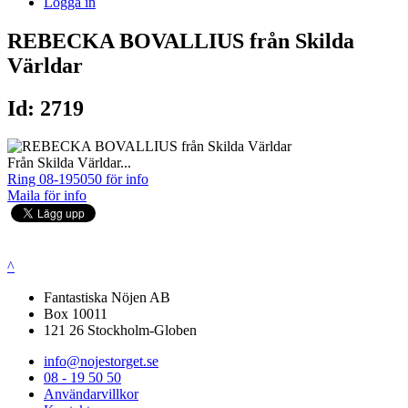
Logga in
REBECKA BOVALLIUS från Skilda
Världar
Id: 2719
Från Skilda Världar...
Ring 08-195050 för info
Maila för info
^
Fantastiska Nöjen AB
Box 10011
121 26 Stockholm-Globen
info@nojestorget.se
08 - 19 50 50
Användarvillkor