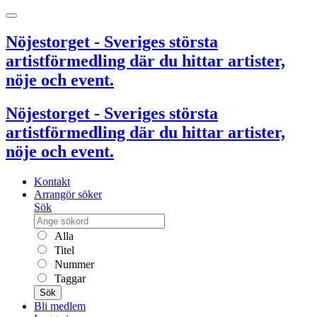
Nöjestorget - Sveriges största
artistförmedling där du hittar artister,
nöje och event.
Nöjestorget - Sveriges största
artistförmedling där du hittar artister,
nöje och event.
Kontakt
Arrangör söker
Sök
Alla
Titel
Nummer
Taggar
Sök
Bli medlem