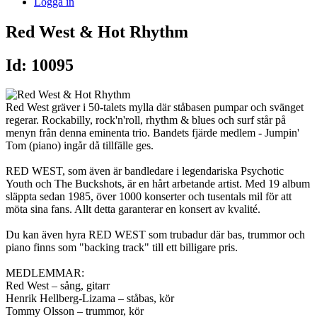
Logga in
Red West & Hot Rhythm
Id: 10095
Red West gräver i 50-talets mylla där ståbasen pumpar och svänget
regerar. Rockabilly, rock'n'roll, rhythm & blues och surf står på
menyn från denna eminenta trio. Bandets fjärde medlem - Jumpin'
Tom (piano) ingår då tillfälle ges.
RED WEST, som även är bandledare i legendariska Psychotic
Youth och The Buckshots, är en hårt arbetande artist. Med 19 album
släppta sedan 1985, över 1000 konserter och tusentals mil för att
möta sina fans. Allt detta garanterar en konsert av kvalité.
Du kan även hyra RED WEST som trubadur där bas, trummor och
piano finns som "backing track" till ett billigare pris.
MEDLEMMAR:
Red West – sång, gitarr
Henrik Hellberg-Lizama – ståbas, kör
Tommy Olsson – trummor, kör