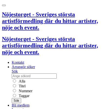
Nöjestorget - Sveriges största
artistförmedling där du hittar artister,
nöje och event.
Nöjestorget - Sveriges största
artistförmedling där du hittar artister,
nöje och event.
Kontakt
Arrangör söker
Sök
Alla
Titel
Nummer
Taggar
Sök
Bli medlem