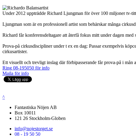
Under 2012 uppträdde Richard Ljungman för över 100 miljoner tv-titta
Ljungman som är en professionell artist som behärskar många cirkusdis
Richard får konferensdeltagare att återfå fokus mitt under dagen med s
Prova-på cirkusdiscipliner under t ex en dag: Passar exempelvis köpce
cirkusartister.
Ett visuellt och trevligt inslag där förbipasserande får prova-på i må
Ring 08-195050 för info
Maila för info
^
Fantastiska Nöjen AB
Box 10011
121 26 Stockholm-Globen
info@nojestorget.se
08 - 19 50 50