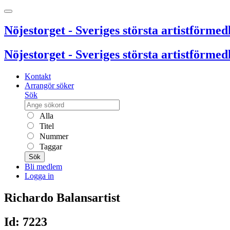
Nöjestorget - Sveriges största artistförmedl
Nöjestorget - Sveriges största artistförmedl
Kontakt
Arrangör söker
Sök
Alla
Titel
Nummer
Taggar
Sök
Bli medlem
Logga in
Richardo Balansartist
Id: 7223