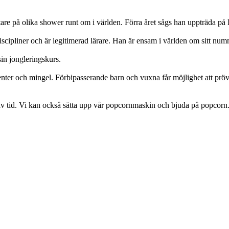
re på olika shower runt om i världen. Förra året sågs han uppträda på
cipliner och är legitimerad lärare. Han är ensam i världen om sitt num
in jongleringskurs.
nter och mingel. Förbipasserande barn och vuxna får möjlighet att pröva
n av tid. Vi kan också sätta upp vår popcornmaskin och bjuda på popcorn.