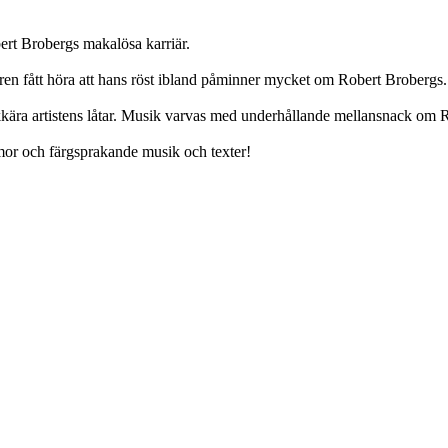
ert Brobergs makalösa karriär.
 fått höra att hans röst ibland påminner mycket om Robert Brobergs. D
kkära artistens låtar. Musik varvas med underhållande mellansnack om Ro
or och färgsprakande musik och texter!