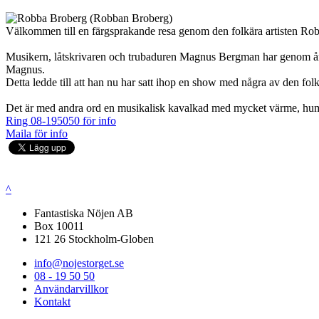
Välkommen till en färgsprakande resa genom den folkära artisten Rob
Musikern, låtskrivaren och trubaduren Magnus Bergman har genom åren
Magnus.
Detta ledde till att han nu har satt ihop en show med några av den fol
Det är med andra ord en musikalisk kavalkad med mycket värme, hum
Ring 08-195050 för info
Maila för info
^
Fantastiska Nöjen AB
Box 10011
121 26 Stockholm-Globen
info@nojestorget.se
08 - 19 50 50
Användarvillkor
Kontakt