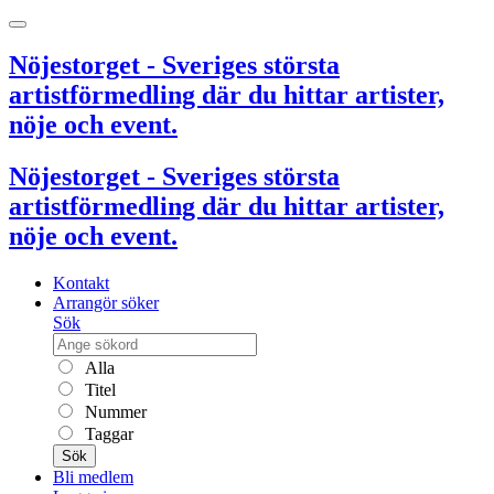
Nöjestorget - Sveriges största
artistförmedling där du hittar artister,
nöje och event.
Nöjestorget - Sveriges största
artistförmedling där du hittar artister,
nöje och event.
Kontakt
Arrangör söker
Sök
Alla
Titel
Nummer
Taggar
Sök
Bli medlem