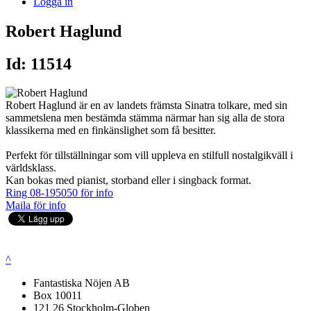
Logga in
Robert Haglund
Id: 11514
Robert Haglund är en av landets främsta Sinatra tolkare, med sin
sammetslena men bestämda stämma närmar han sig alla de stora
klassikerna med en finkänslighet som få besitter.
Perfekt för tillställningar som vill uppleva en stilfull nostalgikväll i
världsklass.
Kan bokas med pianist, storband eller i singback format.
Ring 08-195050 för info
Maila för info
^
Fantastiska Nöjen AB
Box 10011
121 26 Stockholm-Globen