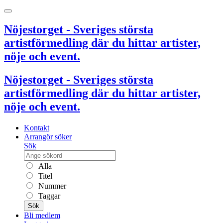
Nöjestorget - Sveriges största
artistförmedling där du hittar artister,
nöje och event.
Nöjestorget - Sveriges största
artistförmedling där du hittar artister,
nöje och event.
Kontakt
Arrangör söker
Sök
Alla
Titel
Nummer
Taggar
Sök
Bli medlem