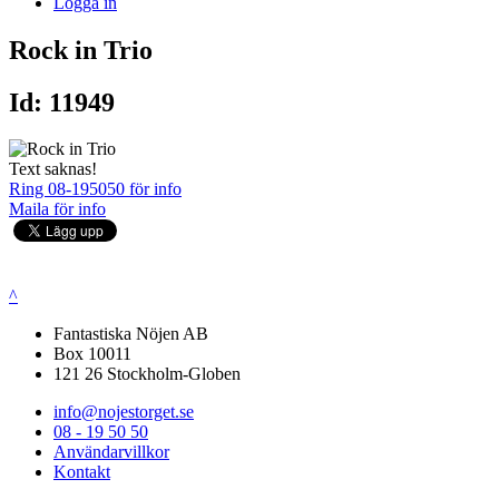
Logga in
Rock in Trio
Id: 11949
Text saknas!
Ring 08-195050 för info
Maila för info
^
Fantastiska Nöjen AB
Box 10011
121 26 Stockholm-Globen
info@nojestorget.se
08 - 19 50 50
Användarvillkor
Kontakt