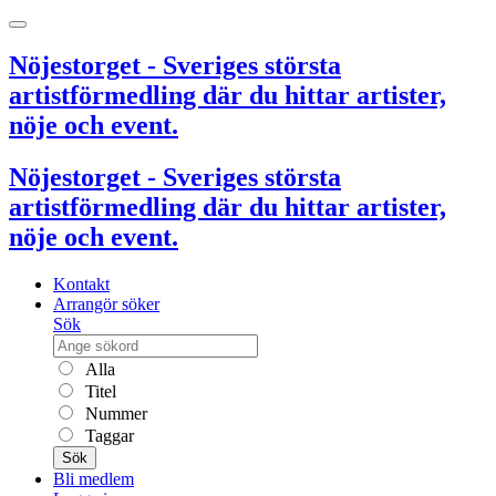
Nöjestorget - Sveriges största
artistförmedling där du hittar artister,
nöje och event.
Nöjestorget - Sveriges största
artistförmedling där du hittar artister,
nöje och event.
Kontakt
Arrangör söker
Sök
Alla
Titel
Nummer
Taggar
Sök
Bli medlem