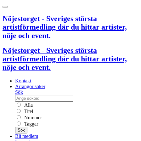
Nöjestorget - Sveriges största
artistförmedling där du hittar artister,
nöje och event.
Nöjestorget - Sveriges största
artistförmedling där du hittar artister,
nöje och event.
Kontakt
Arrangör söker
Sök
Alla
Titel
Nummer
Taggar
Sök
Bli medlem