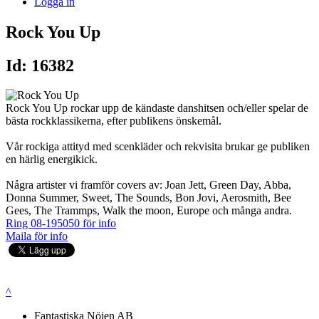
Logga in
Rock You Up
Id: 16382
Rock You Up rockar upp de kändaste danshitsen och/eller spelar de
bästa rockklassikerna, efter publikens önskemål.
Vår rockiga attityd med scenkläder och rekvisita brukar ge publiken
en härlig energikick.
Några artister vi framför covers av: Joan Jett, Green Day, Abba,
Donna Summer, Sweet, The Sounds, Bon Jovi, Aerosmith, Bee
Gees, The Trammps, Walk the moon, Europe och många andra.
Ring 08-195050 för info
Maila för info
^
Fantastiska Nöjen AB