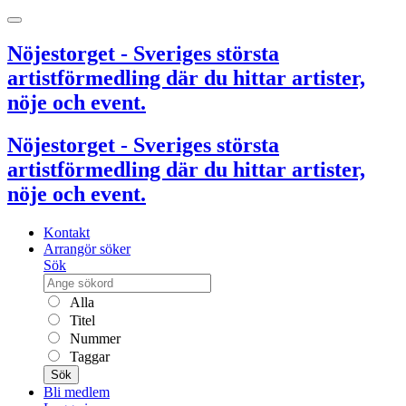
Nöjestorget - Sveriges största
artistförmedling där du hittar artister,
nöje och event.
Nöjestorget - Sveriges största
artistförmedling där du hittar artister,
nöje och event.
Kontakt
Arrangör söker
Sök
Alla
Titel
Nummer
Taggar
Sök
Bli medlem