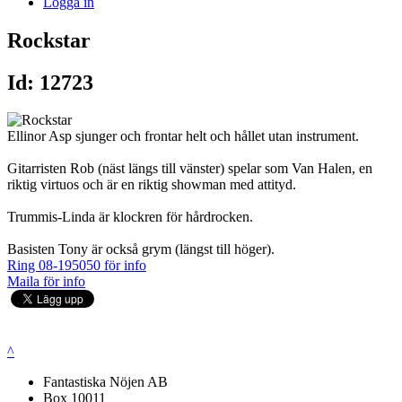
Logga in
Rockstar
Id: 12723
Ellinor Asp sjunger och frontar helt och hållet utan instrument.
Gitarristen Rob (näst längs till vänster) spelar som Van Halen, en
riktig virtuos och är en riktig showman med attityd.
Trummis-Linda är klockren för hårdrocken.
Basisten Tony är också grym (längst till höger).
Ring 08-195050 för info
Maila för info
^
Fantastiska Nöjen AB
Box 10011