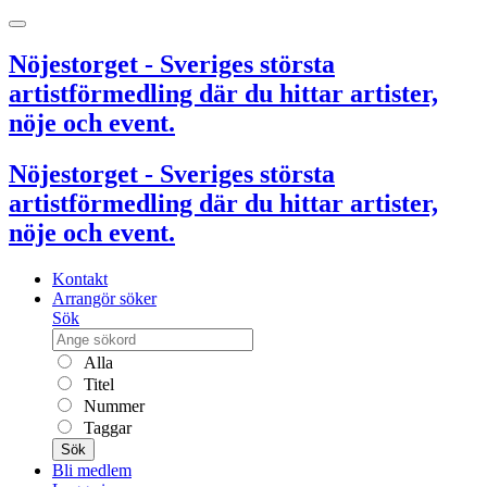
Nöjestorget - Sveriges största
artistförmedling där du hittar artister,
nöje och event.
Nöjestorget - Sveriges största
artistförmedling där du hittar artister,
nöje och event.
Kontakt
Arrangör söker
Sök
Alla
Titel
Nummer
Taggar
Sök
Bli medlem