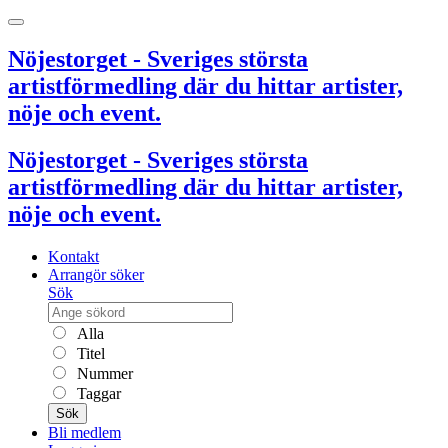
Nöjestorget - Sveriges största
artistförmedling där du hittar artister,
nöje och event.
Nöjestorget - Sveriges största
artistförmedling där du hittar artister,
nöje och event.
Kontakt
Arrangör söker
Sök
Alla
Titel
Nummer
Taggar
Sök
Bli medlem