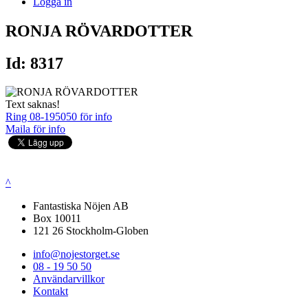
Logga in
RONJA RÖVARDOTTER
Id: 8317
Text saknas!
Ring 08-195050 för info
Maila för info
^
Fantastiska Nöjen AB
Box 10011
121 26 Stockholm-Globen
info@nojestorget.se
08 - 19 50 50
Användarvillkor
Kontakt