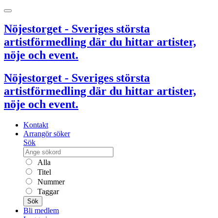
Nöjestorget - Sveriges största
artistförmedling där du hittar artister,
nöje och event.
Nöjestorget - Sveriges största
artistförmedling där du hittar artister,
nöje och event.
Kontakt
Arrangör söker
Sök
Alla
Titel
Nummer
Taggar
Sök
Bli medlem