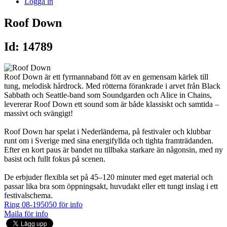
Logga in
Roof Down
Id: 14789
Roof Down är ett fyrmannaband fött av en gemensam kärlek till
tung, melodisk hårdrock. Med rötterna förankrade i arvet från Black
Sabbath och Seattle-band som Soundgarden och Alice in Chains,
levererar Roof Down ett sound som är både klassiskt och samtida –
massivt och svängigt!
Roof Down har spelat i Nederländerna, på festivaler och klubbar
runt om i Sverige med sina energifyllda och tighta framträdanden.
Efter en kort paus är bandet nu tillbaka starkare än någonsin, med ny
basist och fullt fokus på scenen.
De erbjuder flexibla set på 45–120 minuter med eget material och
passar lika bra som öppningsakt, huvudakt eller ett tungt inslag i ett
festivalschema.
Ring 08-195050 för info
Maila för info