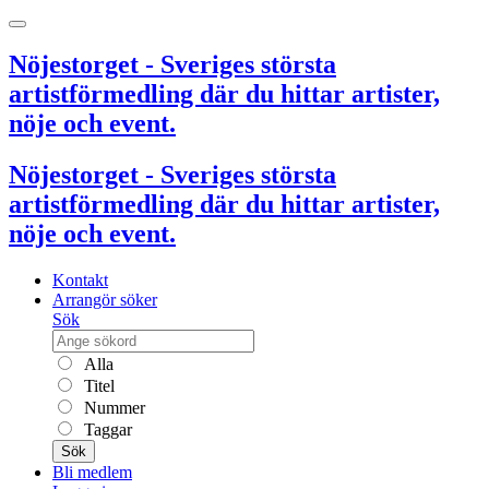
Nöjestorget - Sveriges största
artistförmedling där du hittar artister,
nöje och event.
Nöjestorget - Sveriges största
artistförmedling där du hittar artister,
nöje och event.
Kontakt
Arrangör söker
Sök
Alla
Titel
Nummer
Taggar
Sök
Bli medlem