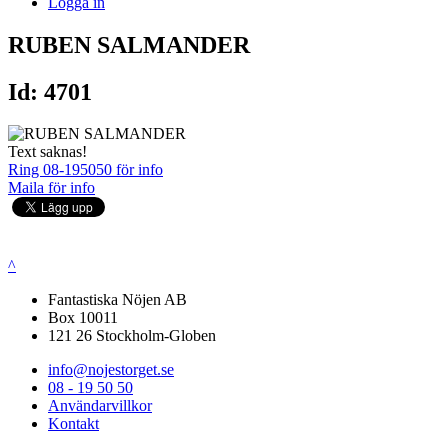
Logga in
RUBEN SALMANDER
Id: 4701
Text saknas!
Ring 08-195050 för info
Maila för info
^
Fantastiska Nöjen AB
Box 10011
121 26 Stockholm-Globen
info@nojestorget.se
08 - 19 50 50
Användarvillkor
Kontakt