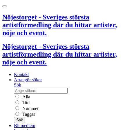
Nöjestorget - Sveriges största
artistförmedling där du hittar artister,
nöje och event.
Nöjestorget - Sveriges största
artistförmedling där du hittar artister,
nöje och event.
Kontakt
Arrangör söker
Sök
Alla
Titel
Nummer
Taggar
Sök
Bli medlem