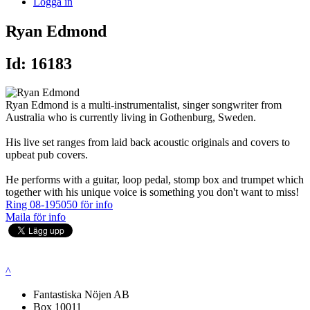
Logga in
Ryan Edmond
Id: 16183
Ryan Edmond is a multi-instrumentalist, singer songwriter from
Australia who is currently living in Gothenburg, Sweden.
His live set ranges from laid back acoustic originals and covers to
upbeat pub covers.
He performs with a guitar, loop pedal, stomp box and trumpet which
together with his unique voice is something you don't want to miss!
Ring 08-195050 för info
Maila för info
^
Fantastiska Nöjen AB
Box 10011