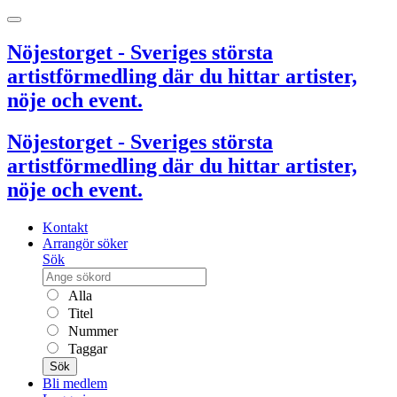
Nöjestorget - Sveriges största
artistförmedling där du hittar artister,
nöje och event.
Nöjestorget - Sveriges största
artistförmedling där du hittar artister,
nöje och event.
Kontakt
Arrangör söker
Sök
Alla
Titel
Nummer
Taggar
Sök
Bli medlem