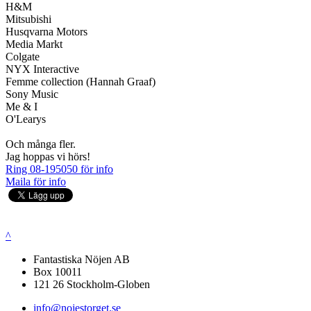
H&M
Mitsubishi
Husqvarna Motors
Media Markt
Colgate
NYX Interactive
Femme collection (Hannah Graaf)
Sony Music
Me & I
O'Learys
Och många fler.
Jag hoppas vi hörs!
Ring 08-195050 för info
Maila för info
^
Fantastiska Nöjen AB
Box 10011
121 26 Stockholm-Globen
info@nojestorget.se