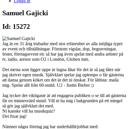
Logga in
Samuel Gajicki
Id: 15272
Jag är en 31 årig trubadur med stor erfarenhet av alla möjliga typer
av event och tillställningar. Förutom vigslar, dop, begravningar,
fester, företagsevent etc så har jag även spelat med andra artister på
tv, radio, arenor som O2 i London, Globen mm.
Det mesta som ligger uppe är lugna låtar för det är så jag låter när
jag skriver egen musik. Självklart spelar jag uptempo o får gästerna
att dansa genom köket om det är det ni önskar. För låtlista: maila
mig. Spelar allt från 60-nutid. U2 - Justin Bieber ;)
Jag tycker det viktigaste är att engagera publiken o se till att gästerna
får en minnesvärd stund. Vill ni ha mig i bakgrunden på ett mingel
så gör jag självklart det med.
Ni kanske vill ha musikquiz?
Det fixar jag!
Nämner några företag jag har underhållit/jobbat med: