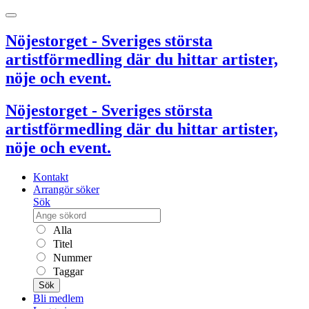
Nöjestorget - Sveriges största
artistförmedling där du hittar artister,
nöje och event.
Nöjestorget - Sveriges största
artistförmedling där du hittar artister,
nöje och event.
Kontakt
Arrangör söker
Sök
Alla
Titel
Nummer
Taggar
Sök
Bli medlem