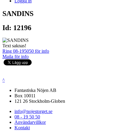
Logga in
SANDINS
Id: 12196
Text saknas!
Ring 08-195050 för info
Maila för info
^
Fantastiska Nöjen AB
Box 10011
121 26 Stockholm-Globen
info@nojestorget.se
08 - 19 50 50
Användarvillkor
Kontakt