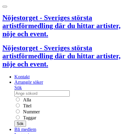
Nöjestorget - Sveriges största
artistförmedling där du hittar artister,
nöje och event.
Nöjestorget - Sveriges största
artistförmedling där du hittar artister,
nöje och event.
Kontakt
Arrangör söker
Sök
Alla
Titel
Nummer
Taggar
Sök
Bli medlem