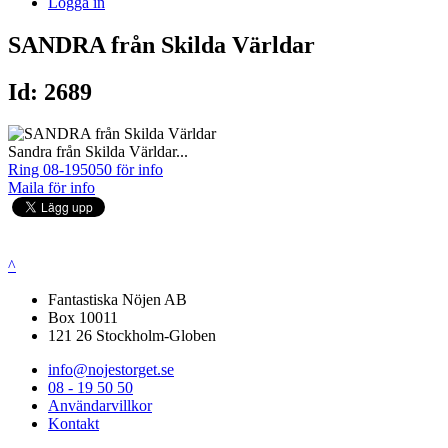
Logga in
SANDRA från Skilda Världar
Id: 2689
Sandra från Skilda Världar...
Ring 08-195050 för info
Maila för info
^
Fantastiska Nöjen AB
Box 10011
121 26 Stockholm-Globen
info@nojestorget.se
08 - 19 50 50
Användarvillkor
Kontakt