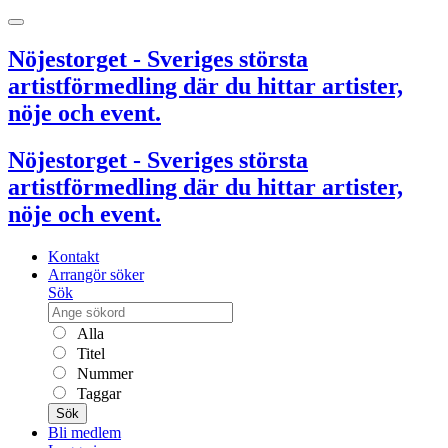
Nöjestorget - Sveriges största
artistförmedling där du hittar artister,
nöje och event.
Nöjestorget - Sveriges största
artistförmedling där du hittar artister,
nöje och event.
Kontakt
Arrangör söker
Sök
Alla
Titel
Nummer
Taggar
Sök
Bli medlem