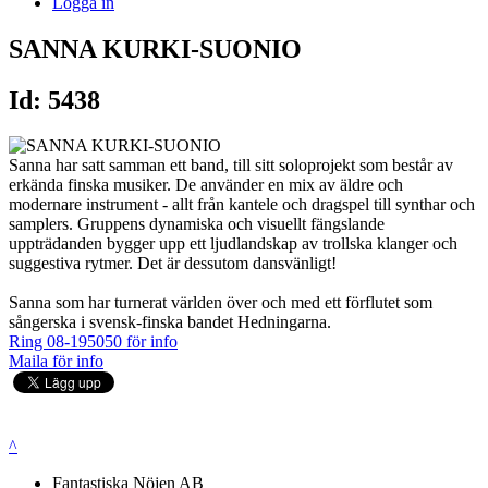
Logga in
SANNA KURKI-SUONIO
Id: 5438
Sanna har satt samman ett band, till sitt soloprojekt som består av
erkända finska musiker. De använder en mix av äldre och
modernare instrument - allt från kantele och dragspel till synthar och
samplers. Gruppens dynamiska och visuellt fängslande
uppträdanden bygger upp ett ljudlandskap av trollska klanger och
suggestiva rytmer. Det är dessutom dansvänligt!
Sanna som har turnerat världen över och med ett förflutet som
sångerska i svensk-finska bandet Hedningarna.
Ring 08-195050 för info
Maila för info
^
Fantastiska Nöjen AB