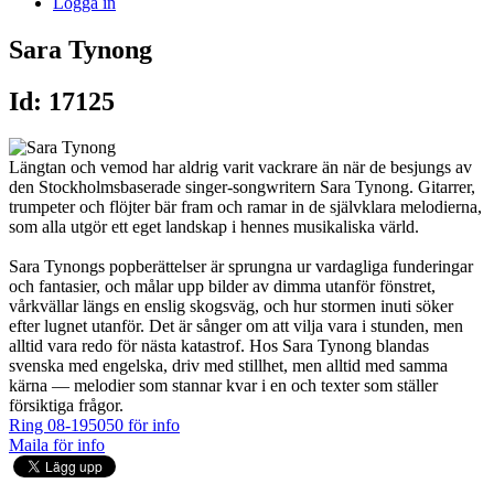
Logga in
Sara Tynong
Id: 17125
Längtan och vemod har aldrig varit vackrare än när de besjungs av
den Stockholmsbaserade singer-songwritern Sara Tynong. Gitarrer,
trumpeter och flöjter bär fram och ramar in de självklara melodierna,
som alla utgör ett eget landskap i hennes musikaliska värld.
Sara Tynongs popberättelser är sprungna ur vardagliga funderingar
och fantasier, och målar upp bilder av dimma utanför fönstret,
vårkvällar längs en enslig skogsväg, och hur stormen inuti söker
efter lugnet utanför. Det är sånger om att vilja vara i stunden, men
alltid vara redo för nästa katastrof. Hos Sara Tynong blandas
svenska med engelska, driv med stillhet, men alltid med samma
kärna — melodier som stannar kvar i en och texter som ställer
försiktiga frågor.
Ring 08-195050 för info
Maila för info