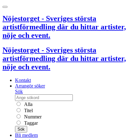
Nöjestorget - Sveriges största
artistförmedling där du hittar artister,
nöje och event.
Nöjestorget - Sveriges största
artistförmedling där du hittar artister,
nöje och event.
Kontakt
Arrangör söker
Sök
Alla
Titel
Nummer
Taggar
Sök
Bli medlem