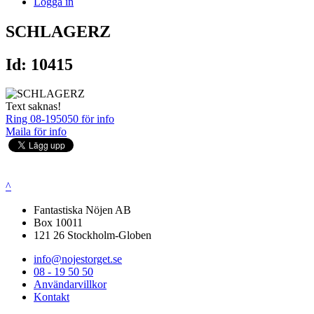
Logga in
SCHLAGERZ
Id: 10415
Text saknas!
Ring 08-195050 för info
Maila för info
^
Fantastiska Nöjen AB
Box 10011
121 26 Stockholm-Globen
info@nojestorget.se
08 - 19 50 50
Användarvillkor
Kontakt