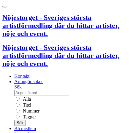
Nöjestorget - Sveriges största
artistförmedling där du hittar artister,
nöje och event.
Nöjestorget - Sveriges största
artistförmedling där du hittar artister,
nöje och event.
Kontakt
Arrangör söker
Sök
Alla
Titel
Nummer
Taggar
Sök
Bli medlem