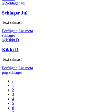
Schlager Jul
Text saknas!
Förfrågan
Läs mera
schlager
Kikki D
Text saknas!
Förfrågan
Läs mera
pop
schlager
‹
1
2
3
4
5
6