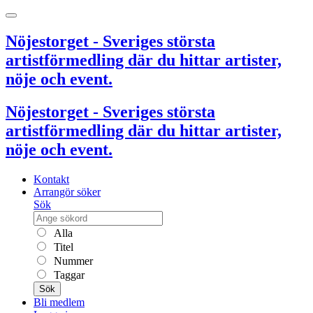
Nöjestorget - Sveriges största
artistförmedling där du hittar artister,
nöje och event.
Nöjestorget - Sveriges största
artistförmedling där du hittar artister,
nöje och event.
Kontakt
Arrangör söker
Sök
Alla
Titel
Nummer
Taggar
Sök
Bli medlem