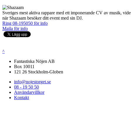
Sveriges mest aktiva rappare med ett imponerande CV av musik, videos,
när Shazaam besöker ditt event med sin DJ.
Ring 08-195050 för info
Maila för info
^
Fantastiska Nöjen AB
Box 10011
121 26 Stockholm-Globen
info@nojestorget.se
08 - 19 50 50
Användarvillkor
Kontakt