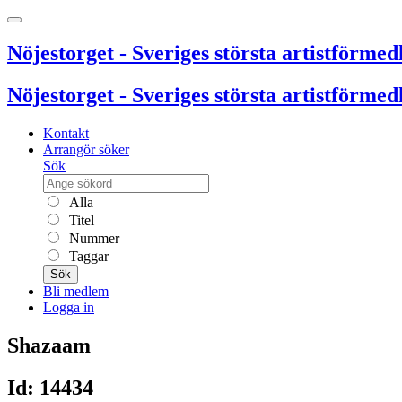
Nöjestorget - Sveriges största artistförmedl
Nöjestorget - Sveriges största artistförmedl
Kontakt
Arrangör söker
Sök
Alla
Titel
Nummer
Taggar
Sök
Bli medlem
Logga in
Shazaam
Id: 14434