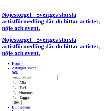
Nöjestorget - Sveriges största
artistförmedling där du hittar artister,
nöje och event.
Nöjestorget - Sveriges största
artistförmedling där du hittar artister,
nöje och event.
Kontakt
Arrangör söker
Sök
Alla
Titel
Nummer
Taggar
Sök
Bli medlem