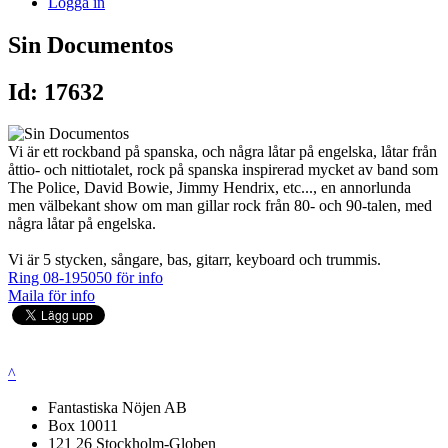
Logga in
Sin Documentos
Id: 17632
Vi är ett rockband på spanska, och några låtar på engelska, låtar från
åttio- och nittiotalet, rock på spanska inspirerad mycket av band som
The Police, David Bowie, Jimmy Hendrix, etc..., en annorlunda
men välbekant show om man gillar rock från 80- och 90-talen, med
några låtar på engelska.
Vi är 5 stycken, sångare, bas, gitarr, keyboard och trummis.
Ring 08-195050 för info
Maila för info
^
Fantastiska Nöjen AB
Box 10011
121 26 Stockholm-Globen