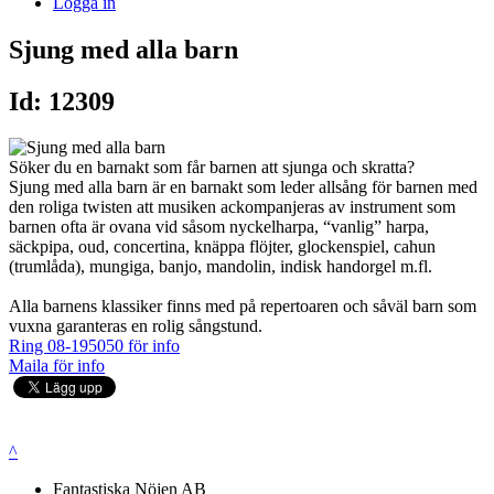
Logga in
Sjung med alla barn
Id: 12309
Söker du en barnakt som får barnen att sjunga och skratta?
Sjung med alla barn är en barnakt som leder allsång för barnen med
den roliga twisten att musiken ackompanjeras av instrument som
barnen ofta är ovana vid såsom nyckelharpa, “vanlig” harpa,
säckpipa, oud, concertina, knäppa flöjter, glockenspiel, cahun
(trumlåda), mungiga, banjo, mandolin, indisk handorgel m.fl.
Alla barnens klassiker finns med på repertoaren och såväl barn som
vuxna garanteras en rolig sångstund.
Ring 08-195050 för info
Maila för info
^
Fantastiska Nöjen AB