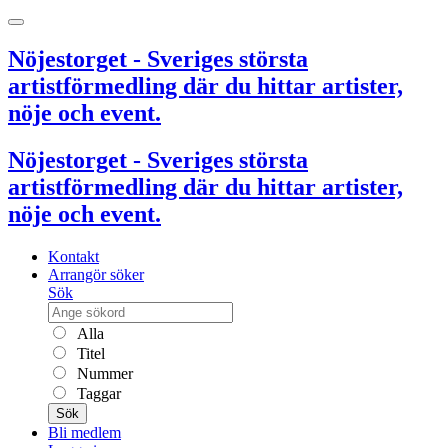
Nöjestorget - Sveriges största
artistförmedling där du hittar artister,
nöje och event.
Nöjestorget - Sveriges största
artistförmedling där du hittar artister,
nöje och event.
Kontakt
Arrangör söker
Sök
Alla
Titel
Nummer
Taggar
Sök
Bli medlem