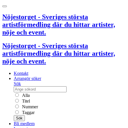
Nöjestorget - Sveriges största
artistförmedling där du hittar artister,
nöje och event.
Nöjestorget - Sveriges största
artistförmedling där du hittar artister,
nöje och event.
Kontakt
Arrangör söker
Sök
Alla
Titel
Nummer
Taggar
Sök
Bli medlem