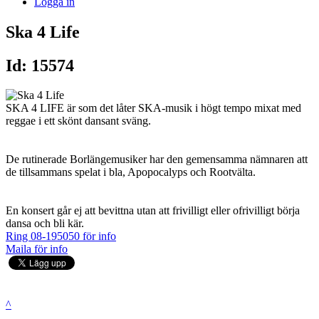
Logga in
Ska 4 Life
Id: 15574
SKA 4 LIFE är som det låter SKA-musik i högt tempo mixat med
reggae i ett skönt dansant sväng.
De rutinerade Borlängemusiker har den gemensamma nämnaren att
de tillsammans spelat i bla, Apopocalyps och Rootvälta.
En konsert går ej att bevittna utan att frivilligt eller ofrivilligt börja
dansa och bli kär.
Ring 08-195050 för info
Maila för info
^