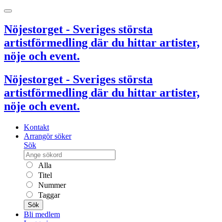
Nöjestorget - Sveriges största
artistförmedling där du hittar artister,
nöje och event.
Nöjestorget - Sveriges största
artistförmedling där du hittar artister,
nöje och event.
Kontakt
Arrangör söker
Sök
Alla
Titel
Nummer
Taggar
Sök
Bli medlem