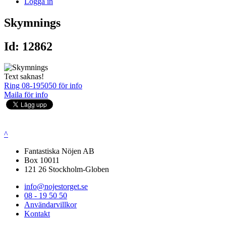
Logga in
Skymnings
Id: 12862
Text saknas!
Ring 08-195050 för info
Maila för info
^
Fantastiska Nöjen AB
Box 10011
121 26 Stockholm-Globen
info@nojestorget.se
08 - 19 50 50
Användarvillkor
Kontakt