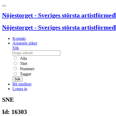
Nöjestorget - Sveriges största artistförmedl
Nöjestorget - Sveriges största artistförmedl
Kontakt
Arrangör söker
Sök
Alla
Titel
Nummer
Taggar
Sök
Bli medlem
Logga in
SNE
Id: 16303