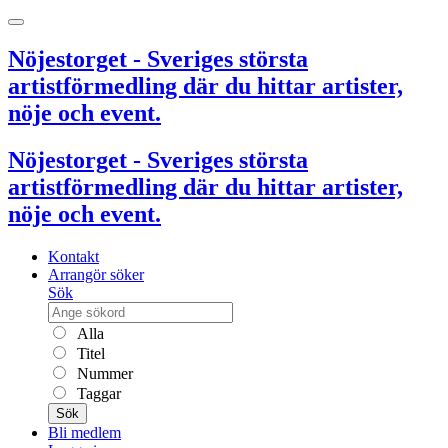
Nöjestorget - Sveriges största
artistförmedling där du hittar artister,
nöje och event.
Nöjestorget - Sveriges största
artistförmedling där du hittar artister,
nöje och event.
Kontakt
Arrangör söker
Sök
Alla
Titel
Nummer
Taggar
Sök
Bli medlem