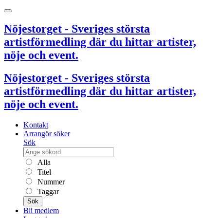
Nöjestorget - Sveriges största
artistförmedling där du hittar artister,
nöje och event.
Nöjestorget - Sveriges största
artistförmedling där du hittar artister,
nöje och event.
Kontakt
Arrangör söker
Sök
Alla
Titel
Nummer
Taggar
Sök
Bli medlem