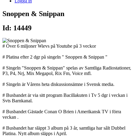
Logga in
Snoppen & Snippan
Id: 14449
# Över 6 miljoner Wievs på Youtube på 3 veckor
# Platina efter 2 dgr på singeln " Snoppen & Snippan "
# Singeln "Snoppen & Snippan" spelas av Samtliga Radiostationer,
P3, P4, Nrj, Mix Megapol, Rix Fm, Voice mfl.
# Singeln är Vårens heta diskussionsämne i Svensk media.
# Busbandet är via sitt program Bacillakuten i Tv 5 dgr i veckan i
Svts Barnkanal.
# Busbandet Gästade Conan O Brien i Amerikansk TV i förra
veckan .
# Busbandet har släppt 3 album på 3 år, samtliga har sålt Dubbel
Platina. Nytt album släpps i April.