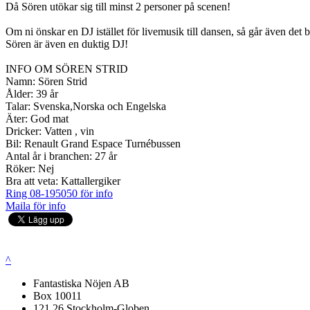
Då Sören utökar sig till minst 2 personer på scenen!
Om ni önskar en DJ istället för livemusik till dansen, så går även det b
Sören är även en duktig DJ!
INFO OM SÖREN STRID
Namn: Sören Strid
Ålder: 39 år
Talar: Svenska,Norska och Engelska
Äter: God mat
Dricker: Vatten , vin
Bil: Renault Grand Espace Turnébussen
Antal år i branchen: 27 år
Röker: Nej
Bra att veta: Kattallergiker
Ring 08-195050 för info
Maila för info
^
Fantastiska Nöjen AB
Box 10011
121 26 Stockholm-Globen