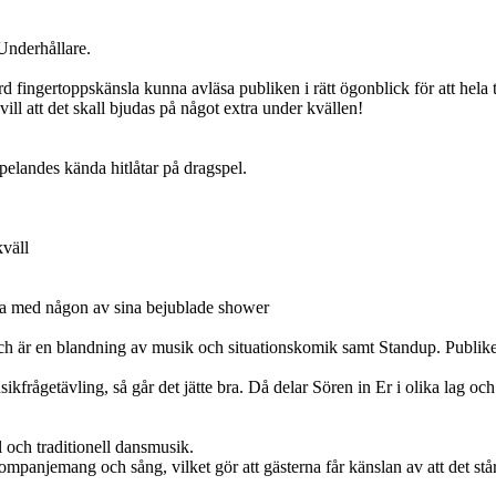
/Underhållare.
rhörd fingertoppskänsla kunna avläsa publiken i rätt ögonblick för att he
ll att det skall bjudas på något extra under kvällen!
pelandes kända hitlåtar på dragspel.
kväll
äda med någon av sina bejublade shower
är en blandning av musik och situationskomik samt Standup. Publiken ä
kfrågetävling, så går det jätte bra. Då delar Sören in Er i olika lag och 
 och traditionell dansmusik.
anjemang och sång, vilket gör att gästerna får känslan av att det stå