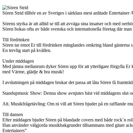
Sören Strid tillhör en av Sveriges i särklass mest anlitade Entertainer 
Sörens styrka är att alltid se till att avväga sina insatser och med oe
Sören bokas ofta av både svenska och internationella företag där man vi
Till fördrinken
Sören tar emot Er till fördrinken minglandes omkring bland gästerna s
En trevlig start på kvällen.
Under middagen
Med jämna mellanrum dyker Sören upp för att ytterligare förgylla Er 
med Värme, glädje & bra musik!
I avslutningen på middagen brukar det passa att låta Sören få framtr
Standupmusic Show: Denna show avnjutes bäst vid middagens slut och 
Alt. Musikfrågetävling: Om ni vill att Sören bjuder på en rafflande musi
Till dansen
Efter middagen bjuder Sören på blandade covers med både rock´n roll
Han använder välgjorda musikbakgrunder tillsammans med gitarr ackomp
Entertainers”