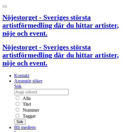
Nöjestorget - Sveriges största
artistförmedling där du hittar artister,
nöje och event.
Nöjestorget - Sveriges största
artistförmedling där du hittar artister,
nöje och event.
Kontakt
Arrangör söker
Sök
Alla
Titel
Nummer
Taggar
Sök
Bli medlem