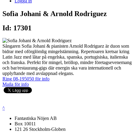
Logga in
Sofia Johani & Arnold Rodriguez
Id: 17301
Sångaren Sofia Johani & pianisten Arnold Rodriguez är duon som
bidrar med oförglömlig mingelstämning. Repertoaren kretsar kring
Latin Jazz med låtar på engelska, spanska, portugisiska, italienska
och franska. Perfekt för mingel, bröllop, mindre företagsevenemang
och bar/restaurang-gigs där energin ska vara internationell och
upplyftande med avslappnad elegans.
Ring 08-195050 för info
Maila för info
^
Fantastiska Nöjen AB
Box 10011
121 26 Stockholm-Globen