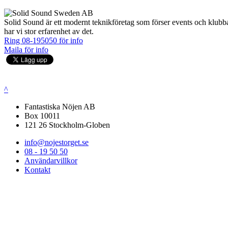
Solid Sound är ett modernt teknikföretag som förser events och klubbar m
har vi stor erfarenhet av det.
Ring 08-195050 för info
Maila för info
^
Fantastiska Nöjen AB
Box 10011
121 26 Stockholm-Globen
info@nojestorget.se
08 - 19 50 50
Användarvillkor
Kontakt