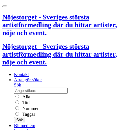
Nöjestorget - Sveriges största
artistförmedling där du hittar artister,
nöje och event.
Nöjestorget - Sveriges största
artistförmedling där du hittar artister,
nöje och event.
Kontakt
Arrangör söker
Sök
Alla
Titel
Nummer
Taggar
Sök
Bli medlem