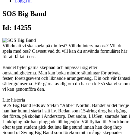
Logga in
SOS Big Band
Id: 14255
Vill du att vi ska spela på din fest? Vill du intervjua oss? Vill du
spela med oss? Oavsett vad du vill kan du använda formuläret här
för att få fatt i oss.
Bandet byter gärna skepnad och anpassar sig efter
omständigheterna. Man kan boka mindre sättningar för privata
fester, företagsevent och liknande arrangemang. Din och vår fantasi
sätter gränserna. Hör gärna av dig om du har en idé så ska vi se om
vi kan genomföra den.
Lite historia
SOS Big Band leds av Stefan "Abbe" Nordin. Bandet är det tredje
han har hunnit starta i sitt liv. Redan som 15-åring drog han igång
det första, på skolan i Anderstorp. Det andra, LUSen, startade han i
Linköping när han pluggade till ingenjör. Väl flyttad till Stockholm
efter tagen student gick det inte lång stund innan han drog ihop
Sound of Swing Big Band som förekommit i många skepnader