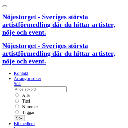
Nöjestorget - Sveriges största
artistförmedling där du hittar artister,
nöje och event.
Nöjestorget - Sveriges största
artistförmedling där du hittar artister,
nöje och event.
Kontakt
Arrangör söker
Sök
Alla
Titel
Nummer
Taggar
Sök
Bli medlem