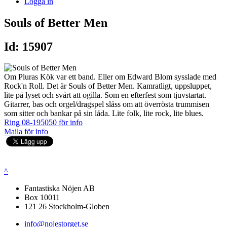
Logga in
Souls of Better Men
Id: 15907
Om Pluras Kök var ett band. Eller om Edward Blom sysslade med
Rock'n Roll. Det är Souls of Better Men. Kamratligt, uppsluppet,
lite på lyset och svårt att ogilla. Som en efterfest som tjuvstartat.
Gitarrer, bas och orgel/dragspel slåss om att överrösta trummisen
som sitter och bankar på sin låda. Lite folk, lite rock, lite blues.
Ring 08-195050 för info
Maila för info
^
Fantastiska Nöjen AB
Box 10011
121 26 Stockholm-Globen
info@nojestorget.se