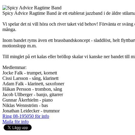
Spicy Advice Ragtime Band är ett etablerat jazzband i de äldre stilarna, 
Vi spelar det ni vill höra och river taket vid behov! Förvänta er sväng 
många.
Inom bandet ryms även ett brassbandskoncept - sladdlöst, helt flyttbar
motionslopp m.m.
Till minglet på ert kalas eller bröllop skalar vi kanske ner bandet till
Medlemmar:
Jocke Falk - trumpet, kornett
Cissi Larsson - sång, klarinett
Adam Falk - klarinett, saxofoner
Håkan Persson - trombon, sång
Jacob Ullberger - banjo, gitarrer
Gunnar Åkerhielm - piano
Niklas Wennström - bas
Jonathan Leidecker - trummor
Ring 08-195050 för info
Maila för info