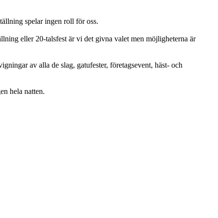
ällning spelar ingen roll för oss.
llning eller 20-talsfest är vi det givna valet men möjligheterna är
gningar av alla de slag, gatufester, företagsevent, häst- och
gen hela natten.