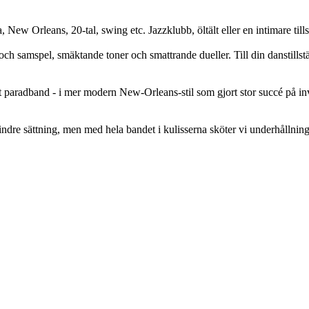
New Orleans, 20-tal, swing etc. Jazzklubb, öltält eller en intimare tillst
och samspel, smäktande toner och smattrande dueller. Till din danstillstä
t paradband - i mer modern New-Orleans-stil som gjort stor succé på invi
 mindre sättning, men med hela bandet i kulisserna sköter vi underhållnin