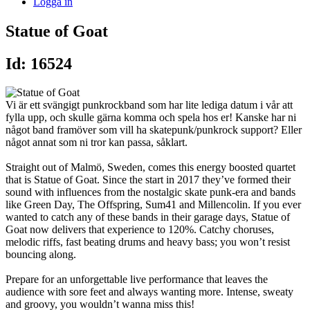
Logga in
Statue of Goat
Id: 16524
Vi är ett svängigt punkrockband som har lite lediga datum i vår att
fylla upp, och skulle gärna komma och spela hos er! Kanske har ni
något band framöver som vill ha skatepunk/punkrock support? Eller
något annat som ni tror kan passa, såklart.
Straight out of Malmö, Sweden, comes this energy boosted quartet
that is Statue of Goat. Since the start in 2017 they’ve formed their
sound with influences from the nostalgic skate punk-era and bands
like Green Day, The Offspring, Sum41 and Millencolin. If you ever
wanted to catch any of these bands in their garage days, Statue of
Goat now delivers that experience to 120%. Catchy choruses,
melodic riffs, fast beating drums and heavy bass; you won’t resist
bouncing along.
Prepare for an unforgettable live performance that leaves the
audience with sore feet and always wanting more. Intense, sweaty
and groovy, you wouldn’t wanna miss this!