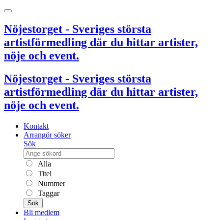
Nöjestorget - Sveriges största
artistförmedling där du hittar artister,
nöje och event.
Nöjestorget - Sveriges största
artistförmedling där du hittar artister,
nöje och event.
Kontakt
Arrangör söker
Sök
Alla
Titel
Nummer
Taggar
Sök
Bli medlem