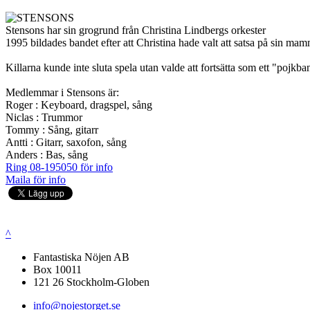
Stensons har sin grogrund från Christina Lindbergs orkester
1995 bildades bandet efter att Christina hade valt att satsa på sin mam
Killarna kunde inte sluta spela utan valde att fortsätta som ett "pojkban
Medlemmar i Stensons är:
Roger : Keyboard, dragspel, sång
Niclas : Trummor
Tommy : Sång, gitarr
Antti : Gitarr, saxofon, sång
Anders : Bas, sång
Ring 08-195050 för info
Maila för info
^
Fantastiska Nöjen AB
Box 10011
121 26 Stockholm-Globen
info@nojestorget.se