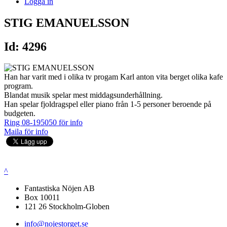
Logga in
STIG EMANUELSSON
Id: 4296
Han har varit med i olika tv progam Karl anton vita berget olika kafe
program.
Blandat musik spelar mest middagsunderhållning.
Han spelar fjoldragspel eller piano från 1-5 personer beroende på
budgeten.
Ring 08-195050 för info
Maila för info
^
Fantastiska Nöjen AB
Box 10011
121 26 Stockholm-Globen
info@nojestorget.se