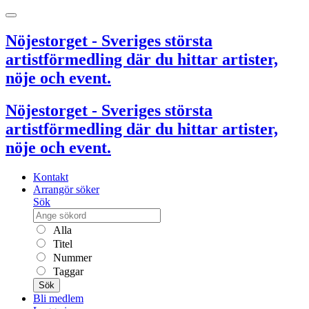
Nöjestorget - Sveriges största
artistförmedling där du hittar artister,
nöje och event.
Nöjestorget - Sveriges största
artistförmedling där du hittar artister,
nöje och event.
Kontakt
Arrangör söker
Sök
Alla
Titel
Nummer
Taggar
Sök
Bli medlem